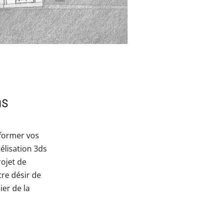
ns
sformer vos
élisation 3ds
rojet de
re désir de
ier de la