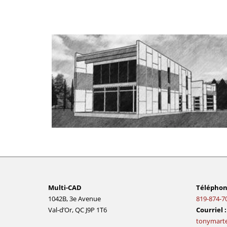
Multi-CAD
Téléphon
1042B, 3e Avenue
819-874-7
Val-d’Or, QC J9P 1T6
Courriel :
tonymarte