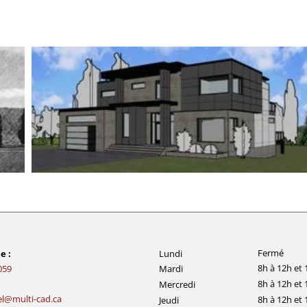
Fermé
e :
Lundi
8h à 12h et 
059
Mardi
8h à 12h et 
Mercredi
l@multi-cad.ca
8h à 12h et 
Jeudi