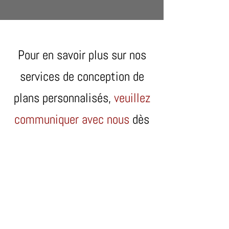
Pour en savoir plus sur nos
services de conception de
plans personnalisés,
veuillez
communiquer avec nous
dès
aujourd’hui.
Multi-CAD
1042B, 3e Avenue
Val-d’Or, QC J9P 1T6